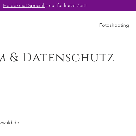
Heidekraut Special
– nur für kurze Zeit!
Fotoshooting
m & Datenschutz
d
zwald.de