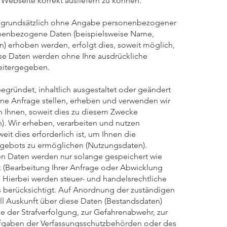
Webseite korrekt ausliefern zu können.
t grundsätzlich ohne Angabe personenbezogener
nenbezogene Daten (beispielsweise Name,
n) erhoben werden, erfolgt dies, soweit möglich,
Diese Daten werden ohne Ihre ausdrückliche
eitergegeben.
begründet, inhaltlich ausgestaltet oder geändert
ine Anfrage stellen, erheben und verwenden wir
Ihnen, soweit dies zu diesem Zwecke
n). Wir erheben, verarbeiten und nutzen
t dies erforderlich ist, um Ihnen die
ebots zu ermöglichen (Nutzungsdaten).
 Daten werden nur solange gespeichert wie
 (Bearbeitung Ihrer Anfrage oder Abwicklung
st. Hierbei werden steuer- und handelsrechtliche
 berücksichtigt. Auf Anordnung der zuständigen
all Auskunft über diese Daten (Bestandsdaten)
ke der Strafverfolgung, zur Gefahrenabwehr, zur
ufgaben der Verfassungsschutzbehörden oder des