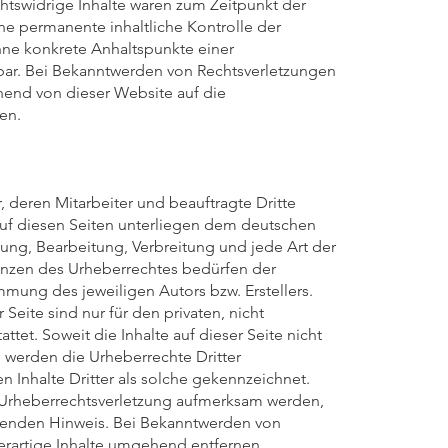
htswidrige Inhalte waren zum Zeitpunkt der
ine permanente inhaltliche Kontrolle der
ohne konkrete Anhaltspunkte einer
bar. Bei Bekanntwerden von Rechtsverletzungen
end von dieser Website auf die
en.
, deren Mitarbeiter und beauftragte Dritte
 auf diesen Seiten unterliegen dem deutschen
igung, Bearbeitung, Verbreitung und jede Art der
enzen des Urheberrechtes bedürfen der
immung des jeweiligen Autors bzw. Erstellers.
eite sind nur für den privaten, nicht
tet. Soweit die Inhalte auf dieser Seite nicht
, werden die Urheberrechte Dritter
 Inhalte Dritter als solche gekennzeichnet.
e Urheberrechtsverletzung aufmerksam werden,
henden Hinweis. Bei Bekanntwerden von
rartige Inhalte umgehend entfernen.